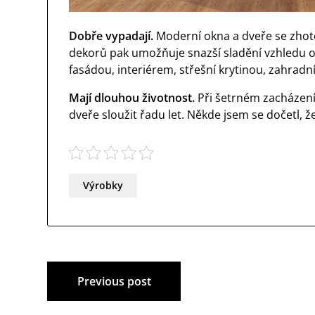
Dobře vypadají.
Moderní okna a dveře se zhoto
dekorů pak umožňuje snazší sladění vzhledu ok
fasádou, interiérem, střešní krytinou, zahradn
Mají dlouhou životnost.
Při šetrném zacházen
dveře sloužit řadu let. Někde jsem se dočetl, ž
Výrobky
Navigace
Previous post
pro