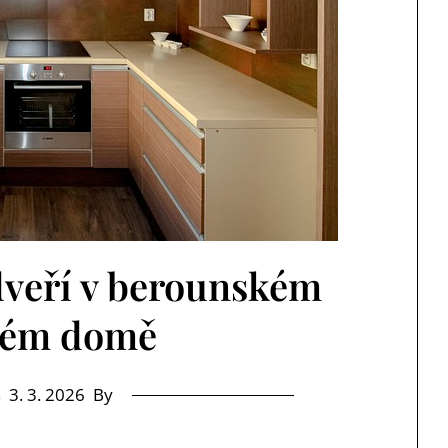
veří v berounském
ném domě
n
3. 3. 2026
By