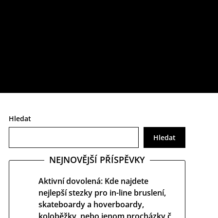
určitě si o něm uděláte poněkud jiný obrázek.
Hledat
Hledat
NEJNOVĚJŠÍ PŘÍSPĚVKY
Aktivní dovolená: Kde najdete
nejlepší stezky pro in-line bruslení,
skateboardy a hoverboardy,
koloběžky, nebo jenom procházky č