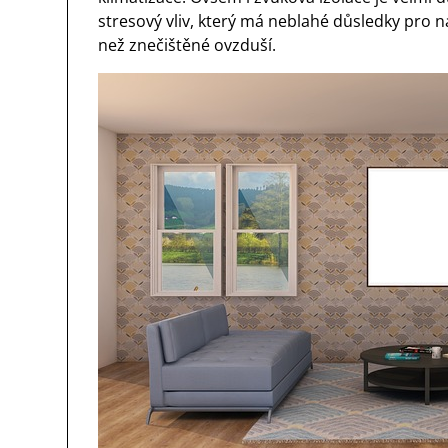
stresový vliv, který má neblahé důsledky pro
než znečištěné ovzduší.