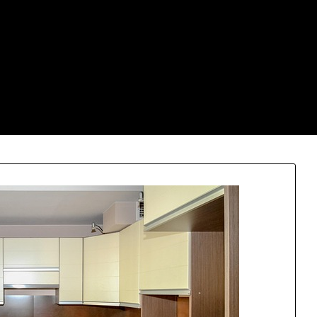
Cb net
stává jenom samých ústrků? Pak zamiřte k nám na náš web a 