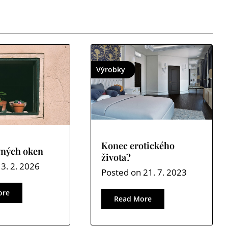
Výrobky
Konec erotického
vných oken
života?
n
3. 2. 2026
Posted on
21. 7. 2023
ore
Read More