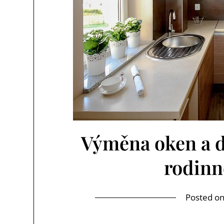
Výměna oken a d
rodin
Posted o