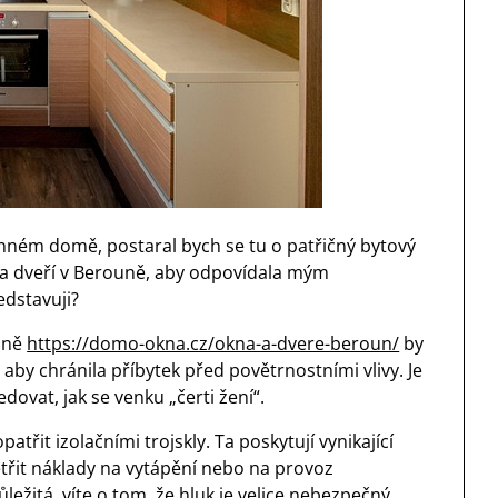
inném domě, postaral bych se tu o patřičný bytový
 a dveří v Berouně, aby odpovídala mým
edstavuji?
ouně
https://domo-okna.cz/okna-a-dvere-beroun/
by
by chránila příbytek před povětrnostními vlivy. Je
dovat, jak se venku „čerti žení“.
atřit izolačními trojskly. Ta poskytují vynikající
etřit náklady na vytápění nebo na provoz
ůležitá, víte o tom, že hluk je velice nebezpečný