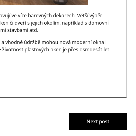
vují ve více barevných dekorech. Větší výběr
en či dveří s jejich okolím, například s domovní
ími stavbami atd.
í a vhodné údržbě mohou nová moderní okna i
e životnost plastových oken je přes osmdesát let.
Next post