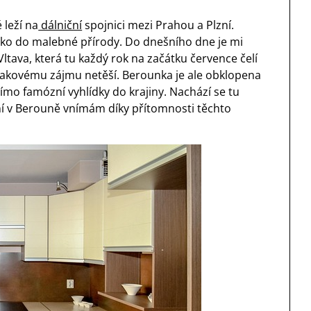
 leží na
dálniční
spojnici mezi Prahou a Plzní.
leko do malebné přírody. Do dnešního dne je mi
tava, která tu každý rok na začátku července čelí
takovému zájmu netěší. Berounka je ale obklopena
ímo famózní vyhlídky do krajiny. Nachází se tu
í v Berouně vnímám díky přítomnosti těchto