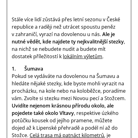
Stále více lidí zůstává přes letní sezonu v České
republice a raději než utrácet spoustu peněz
v zahraničí, vyrazí na dovolenou u nás.
Ale je
nutné vědět, kde najdete ty nejkvalitnější stezky
,
na nichž se nebudete nudit a budete mít
dostatek příležitostí k
lokálním výletům
.
1.
Šumava
Pokud se vydáváte na dovolenou na Šumavu a
hledáte nějaké stezky, kde byste mohli vyrazit na
procházku, na kole nebo na koloběžce, poradíme
vám. Zvolte si stezku mezi Novou pecí a Stožcem.
Uvidíte nejenom krásnou přírodu okolo, ale
pojedete také okolo Vltavy
, respektive úzkého
potůčku kousek od jejího pramene, můžete
dojed až k Lipenské přehradě a podél ní až do
Stožce.
Celá trasa má patnáct kilometrů
, je