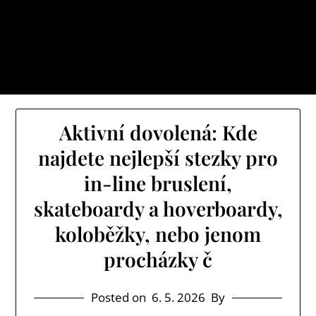
Skip
Cb net
to
Myslíte si, že je svět místem, kde se vám dostává
content
jenom samých ústrků? Pak zamiřte k nám na náš web
a určitě si o něm uděláte poněkud jiný obrázek.
Aktivní dovolená: Kde
najdete nejlepší stezky pro
in-line bruslení,
skateboardy a hoverboardy,
koloběžky, nebo jenom
procházky č
Posted on
6. 5. 2026
By