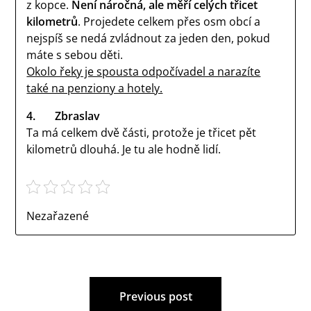
z kopce.
Není náročná, ale měří celých třicet
kilometrů
. Projedete celkem přes osm obcí a
nejspíš se nedá zvládnout za jeden den, pokud
máte s sebou děti.
Okolo řeky je spousta odpočívadel a narazíte
také na penziony a hotely.
4.
Zbraslav
Ta má celkem dvě části, protože je třicet pět
kilometrů dlouhá. Je tu ale hodně lidí.
Nezařazené
Navigace
Previous post
pro