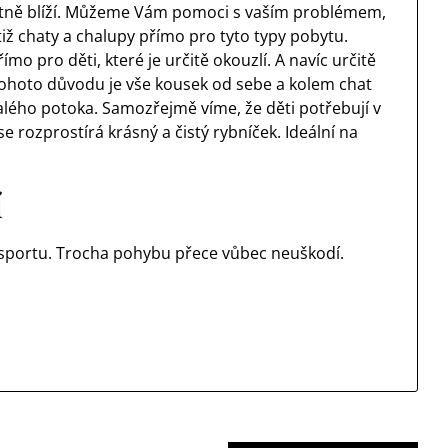
utně blíží. Můžeme Vám pomoci s vaším problémem,
tiž
chaty a chalupy
přímo pro tyto typy pobytu.
mo pro děti, které je určitě okouzlí. A navíc určitě
tohoto důvodu je vše kousek od sebe a kolem chat
 malého potoka. Samozřejmě víme, že děti potřebují v
e rozprostírá krásný a čistý rybníček. Ideální na
í
y sportu. Trocha pohybu přece vůbec neuškodí.