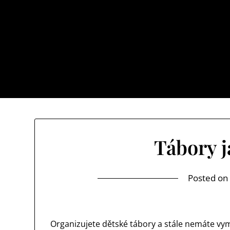
Skip
to
content
Myslíte si, že je svět místem, kde se vám do
Tábory j
Posted o
Organizujete dětské tábory a stále nemáte vymy