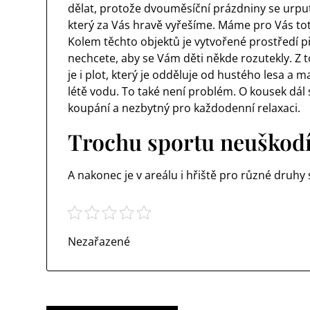
dělat, protože dvouměsíční prázdniny se urp
který za Vás hravě vyřešíme. Máme pro Vás to
Kolem těchto objektů je vytvořené prostředí pří
nechcete, aby se Vám děti někde rozutekly. Z 
je i plot, který je odděluje od hustého lesa a
létě vodu. To také není problém. O kousek dál s
koupání a nezbytný pro každodenní relaxaci.
Trochu sportu neuškod
A nakonec je v areálu i hřiště pro různé druh
Nezařazené