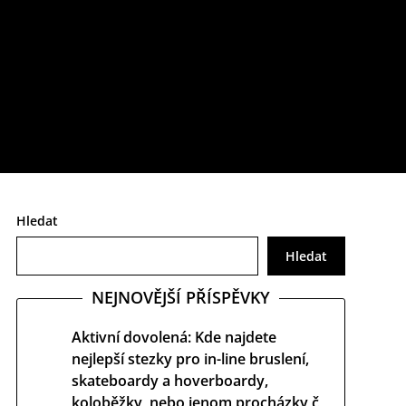
určitě si o něm uděláte poněkud jiný obrázek.
Hledat
Hledat
NEJNOVĚJŠÍ PŘÍSPĚVKY
Aktivní dovolená: Kde najdete
nejlepší stezky pro in-line bruslení,
skateboardy a hoverboardy,
koloběžky, nebo jenom procházky č