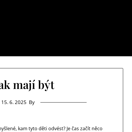
Cb net
stává jenom samých ústrků? Pak zamiřte k nám na náš web a 
ak mají být
n
15. 6. 2025
By
šlené, kam tyto děti odvést? Je čas začít něco