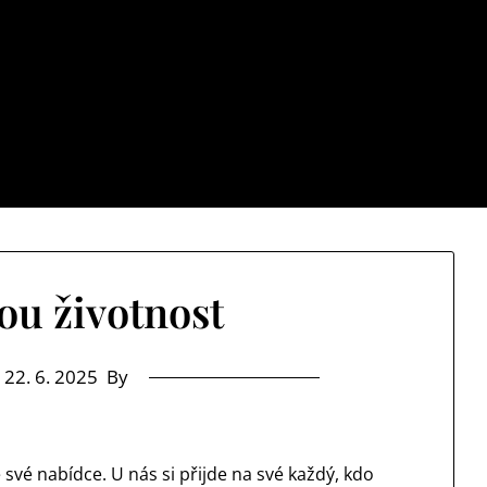
Cb net
stává jenom samých ústrků? Pak zamiřte k nám na náš web a 
u životnost
n
22. 6. 2025
By
své nabídce. U nás si přijde na své každý, kdo