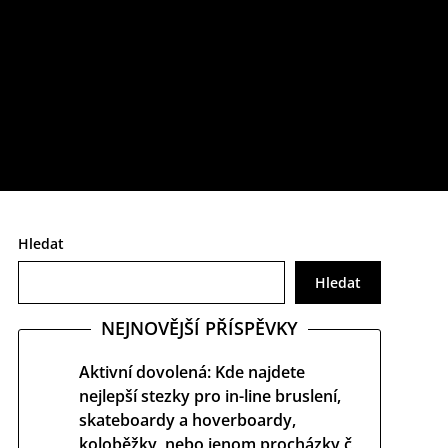
určitě si o něm uděláte poněkud jiný obrázek.
Hledat
Hledat
NEJNOVĚJŠÍ PŘÍSPĚVKY
Aktivní dovolená: Kde najdete
nejlepší stezky pro in-line bruslení,
skateboardy a hoverboardy,
koloběžky, nebo jenom procházky č