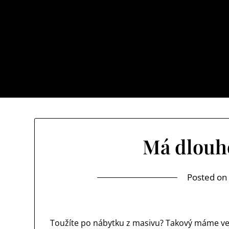
Skip
to
content
Myslíte si, že je svět místem, kde se vám do
Má dlouho
Posted o
Toužíte po
nábytku z masivu
? Takový máme ve 