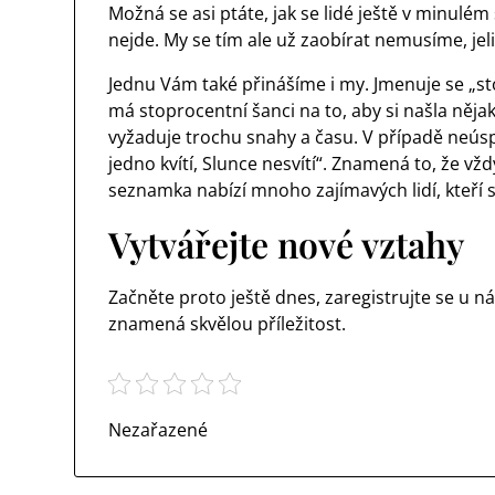
Možná se asi ptáte, jak se lidé ještě v minulé
nejde. My se tím ale už zaobírat nemusíme, jel
Jednu Vám také přinášíme i my. Jmenuje se „st
má stoprocentní šanci na to, aby si našla něja
vyžaduje trochu snahy a času. V případě neús
jedno kvítí, Slunce nesvítí“. Znamená to, že vž
seznamka
nabízí mnoho zajímavých lidí, kteří 
Vytvářejte nové vztahy
Začněte proto ještě dnes, zaregistrujte se u 
znamená skvělou příležitost.
Nezařazené