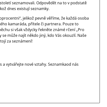
m století seznamovali. Odpovědět na to v podstatě
ikož dnes existují seznamky.
oprocentni“, jelikož pevně věříme, že každá osoba
kého kamaráda, přítele či partnera. Pouze to
pěchu si však vždycky řekněte známé rčení „Pro
dy se může najít někdo jiný, kdo Vás okouzlí. Naše
stojí za seznámení!
nás a vytvářejte nové vztahy. Seznamkaod nás