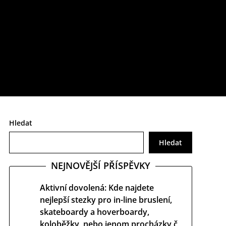
určitě si o něm uděláte poněkud jiný obrázek.
Hledat
Hledat
NEJNOVĚJŠÍ PŘÍSPĚVKY
Aktivní dovolená: Kde najdete
nejlepší stezky pro in-line bruslení,
skateboardy a hoverboardy,
koloběžky, nebo jenom procházky č