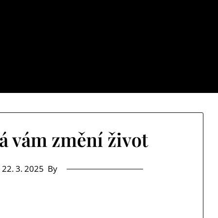
Cb net
stává jenom samých ústrků? Pak zamiřte k nám na náš web a 
á vám změní život
n
22. 3. 2025
By