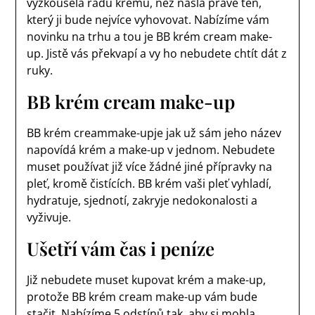
vyzkoušela řadu krémů, než našla právě ten,
který ji bude nejvíce vyhovovat. Nabízíme vám
novinku na trhu a tou je BB krém cream make-
up. Jistě vás překvapí a vy ho nebudete chtít dát z
ruky.
BB krém cream make-up
BB krém cream
make-up
je jak už sám jeho název
napovídá krém a make-up v jednom. Nebudete
muset používat již více žádné jiné přípravky na
pleť, kromě čistících. BB krém vaši pleť vyhladí,
hydratuje, sjednotí, zakryje nedokonalosti a
vyživuje.
Ušetří vám čas i peníze
Již nebudete muset kupovat krém a make-up,
protože BB krém cream make-up vám bude
stačit. Nabízíme 5 odstínů tak, aby si mohla