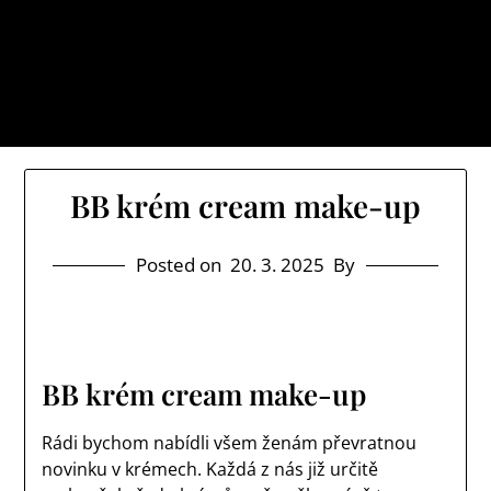
Skip
Cb net
to
Myslíte si, že je svět místem, kde se vám dostává
content
jenom samých ústrků? Pak zamiřte k nám na náš web
a určitě si o něm uděláte poněkud jiný obrázek.
BB krém cream make-up
Posted on
20. 3. 2025
By
BB krém cream make-up
Rádi bychom nabídli všem ženám převratnou
novinku v krémech. Každá z nás již určitě