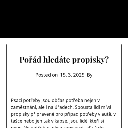
Skip
Cb net
to
Myslíte si, že je svět místem, kde se vám dostává
content
jenom samých ústrků? Pak zamiřte k nám na náš web
a určitě si o něm uděláte poněkud jiný obrázek.
Pořád hledáte propisky?
Posted on
15. 3. 2025
By
Psací potřeby jsou občas potřeba nejen v
zaměstnání, ale i na úřadech. Spousta lidí mívá
propisky připravené pro případ potřeby v autě, v
tašce nebo jen tak v kapse. Jsou lidé, kteří si
neustále potřebují něco zapisovat, ať už do