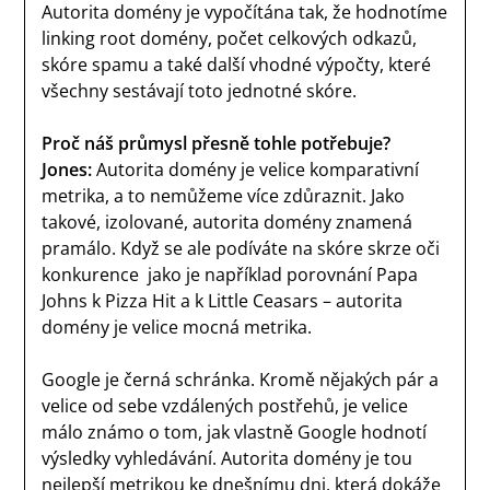
Autorita domény je vypočítána tak, že hodnotíme
linking root domény, počet celkových odkazů,
skóre spamu a také další vhodné výpočty, které
všechny sestávají toto jednotné skóre.
Proč náš průmysl přesně tohle potřebuje?
Jones:
Autorita domény je velice komparativní
metrika, a to nemůžeme více zdůraznit. Jako
takové, izolované, autorita domény znamená
pramálo. Když se ale podíváte na skóre skrze oči
konkurence jako je například porovnání Papa
Johns k Pizza Hit a k Little Ceasars – autorita
domény je velice mocná metrika.
Google je černá schránka. Kromě nějakých pár a
velice od sebe vzdálených postřehů, je velice
málo známo o tom, jak vlastně Google hodnotí
výsledky vyhledávání. Autorita domény je tou
nejlepší metrikou ke dnešnímu dni, která dokáže