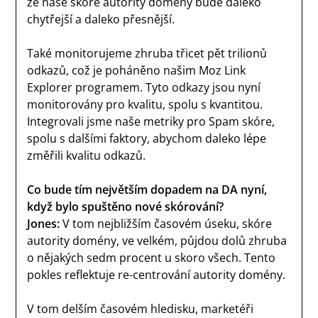
že naše skóre autority domény bude daleko
chytřejší a daleko přesnější.
Také monitorujeme zhruba třicet pět trilionů
odkazů, což je poháněno našim Moz Link
Explorer programem. Tyto odkazy jsou nyní
monitorovány pro kvalitu, spolu s kvantitou.
Integrovali jsme naše metriky pro Spam skóre,
spolu s dalšími faktory, abychom daleko lépe
změřili kvalitu odkazů.
Co bude tím největším dopadem na DA nyní,
když bylo spuštěno nové skórování?
Jones:
V tom nejbližším časovém úseku, skóre
autority domény, ve velkém, půjdou dolů zhruba
o nějakých sedm procent u skoro všech. Tento
pokles reflektuje re-centrování autority domény.
V tom delším časovém hledisku, marketéři