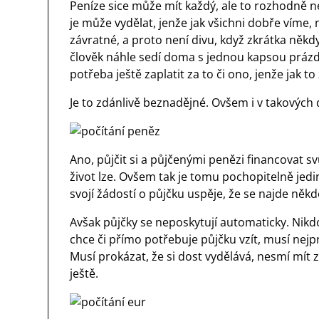
Peníze sice může mít každý, ale to rozhodně n
je může vydělat, jenže jak všichni dobře víme
závratné, a proto není divu, když zkrátka někdy
člověk náhle sedí doma s jednou kapsou prázdn
potřeba ještě zaplatit za to či ono, jenže jak t
Je to zdánlivě beznadějné. Ovšem i v takových d
Ano, půjčit si a půjčenými penězi financovat 
život lze. Ovšem tak je tomu pochopitelně jed
svojí žádostí o půjčku uspěje, že se najde n
Avšak půjčky se neposkytují automaticky. Nikd
chce či přímo potřebuje půjčku vzít, musí nejp
Musí prokázat, že si dost vydělává, nesmí mít 
ještě.