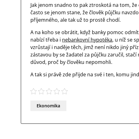
Jak jenom snadno to pak ztroskotá na tom, že čl
často se jenom stane, že člověk půjčku navzdor
příjemného, ale tak už to prostě chodí.
A na koho se obrátit, když banky pomoc odmíta
nabízí třeba i
nebankovní hypotéka
, u níž se s
vzrůstají i naděje těch, jimž není nikdo jiný pří
zástavou by se žadatel za půjčku zaručil, stačí
důvod, proč by člověku nepomohli.
A tak si právě zde přijde na své i ten, komu ji
Ekonomika