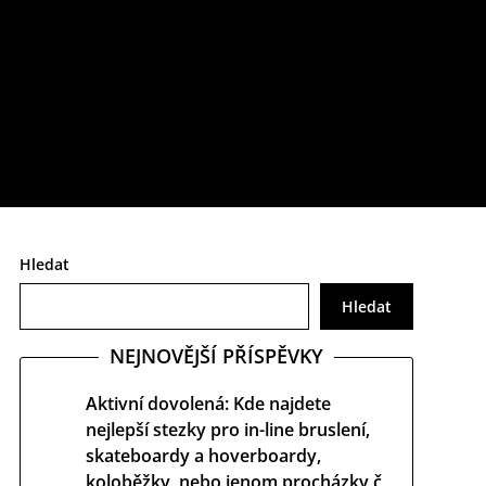
určitě si o něm uděláte poněkud jiný obrázek.
Hledat
Hledat
NEJNOVĚJŠÍ PŘÍSPĚVKY
Aktivní dovolená: Kde najdete
nejlepší stezky pro in-line bruslení,
skateboardy a hoverboardy,
koloběžky, nebo jenom procházky č