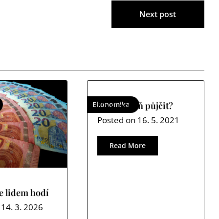
Next post
Ekonomika
Co si aspoň půjčit?
Posted on
16. 5. 2021
Read More
se lidem hodí
n
14. 3. 2026