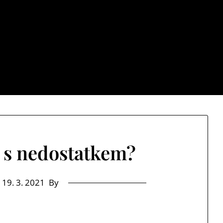
Cb net
stává jenom samých ústrků? Pak zamiřte k nám na náš web a 
t s nedostatkem?
n
19. 3. 2021
By