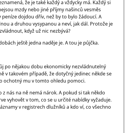
eznamená, že je také každý a vždycky má. Každý si
, nejsou mzdy nebo jiné příjmy našinců vesměs
 peníze dojdou dřív, než by to bylo žádoucí. A
ou a druhou vysypanou a neví, jak dál. Protože je
o zvládnout, když už nic nezbývá?
obách ještě jedna naděje je. A tou je půjčka.
svůj po nějakou dobu ekonomicky nezvládnutelný
ině v takovém případě, že dotyčný jedinec někde se
ěkdo ochotný mu v tomto ohledu pomoci.
o z nás na ně nemá nárok. A pokud si tak někdo
rve vyhovět v tom, co se u určité nabídky vyžaduje.
záznamy v registrech dlužníků a kdo ví, co všechno