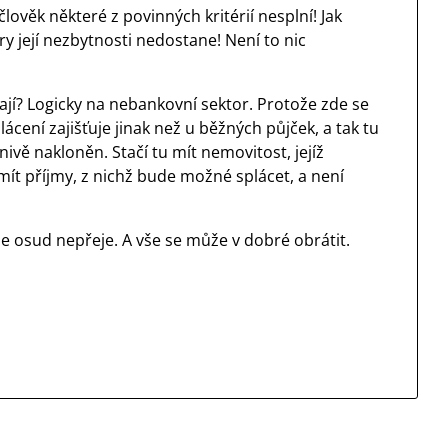
ověk některé z povinných kritérií nesplní! Jak
y její nezbytnosti nedostane! Není to nic
jí? Logicky na nebankovní sektor. Protože zde se
plácení zajišťuje jinak než u běžných půjček, a tak tu
znivě nakloněn. Stačí tu mít nemovitost, jejíž
 mít příjmy, z nichž bude možné splácet, a není
nde osud nepřeje. A vše se může v dobré obrátit.