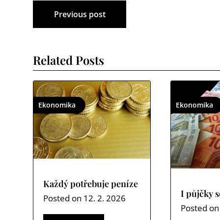
Navigace
Previous post
pro
příspěvek
Related Posts
Ekonomika
Ekonomika
Každý potřebuje peníze
I půjčky 
Posted on
12. 2. 2026
Posted o