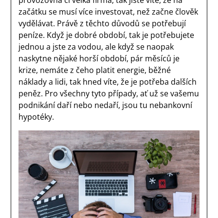
provozovna či velká firma, tak jistě víte, že na
začátku se musí více investovat, než začne člověk
vydělávat. Právě z těchto důvodů se potřebují
peníze. Když je dobré období, tak je potřebujete
jednou a jste za vodou, ale když se naopak
naskytne nějaké horší období, pár měsíců je
krize, nemáte z čeho platit energie, běžné
náklady a lidi, tak hned víte, že je potřeba dalších
peněz. Pro všechny tyto případy, ať už se vašemu
podnikání daří nebo nedaří, jsou tu nebankovní
hypotéky.