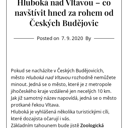
Hluboká nad Vltavou – co
navštívit hned za rohem od
Českých Budějovic
Posted on
7. 9. 2020
By
Pokud se nacházíte v Českých Budějovicích,
město
Hluboká nad Vltavou
rozhodně nemůžete
minout. Jedná se o město, které je z metropole
jihočeského kraje vzdálené jen necelých 10 km.
Jak již samotný název napovídá, jedná se o město
protkané řekou Vltava.
Hluboká je vyhlášená několika turistickými cíli,
které dozajista očarují i vás.
Základním tahounem bude jistě
Zoologická