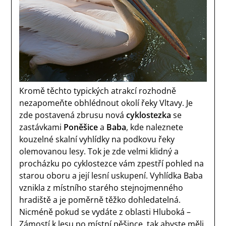
Kromě těchto typických atrakcí rozhodně
nezapomeňte obhlédnout okolí řeky Vltavy. Je
zde postavená zbrusu nová
cyklostezka
se
zastávkami
Poněšice
a
Baba
, kde naleznete
kouzelné skalní vyhlídky na podkovu řeky
olemovanou lesy. Tok je zde velmi klidný a
procházku po cyklostezce vám zpestří pohled na
starou oboru a její lesní uskupení. Vyhlídka Baba
vznikla z místního starého stejnojmenného
hradiště a je poměrně těžko dohledatelná.
Nicméně pokud se vydáte z oblasti Hluboká –
Zámostí k lesu po místní pěšince, tak abyste měli