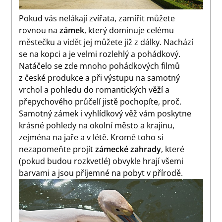
Pokud vás nelákají zvířata, zamířit můžete
rovnou na
zámek
, který dominuje celému
městečku a vidět jej můžete již z dálky. Nachází
se na kopci a je velmi rozlehlý a pohádkový.
Natáčelo se zde mnoho pohádkových filmů
z české produkce a při výstupu na samotný
vrchol a pohledu do romantických věží a
přepychového průčelí jistě pochopíte, proč.
Samotný zámek i vyhlídkový věž vám poskytne
krásné pohledy na okolní město a krajinu,
zejména na jaře a v létě. Kromě toho si
nezapomeňte projít
zámecké zahrady
, které
(pokud budou rozkvetlé) obvykle hrají všemi
barvami a jsou příjemné na pobyt v přírodě.