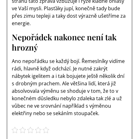
stranu tato zpráva vzbuzuje i ryze kladné ohlasy
ve Vaší mysli. Plasťáky jupí, konečně tady bude
přes zimu tepleji a taky dost výrazně ušetříme za
energie.
Nepořádek nakonec není tak
hrozný
Ano nepořádku se každý bojí. Řemeslníky vidíme
rádi, hlavně když odchází. Je nutné zakrýt
nábytek igelitem a i tak bojujete ještě několik dní
s drobným prachem. Ale většina lidí, která již
absolvovala výměnu se shoduje v tom, že to v
konečném důsledku nebylo zdaleka tak zlé a už
vůbec ne ve srovnání například s výměnou
elektřiny nebo se sekáním stoupaček.