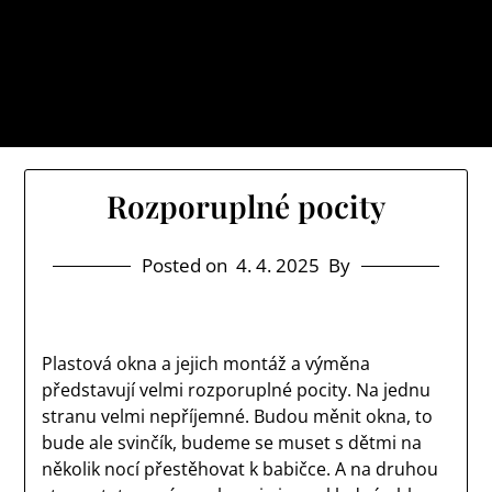
Skip
Cb net
to
Myslíte si, že je svět místem, kde se vám dostává
content
jenom samých ústrků? Pak zamiřte k nám na náš web
a určitě si o něm uděláte poněkud jiný obrázek.
Rozporuplné pocity
Posted on
4. 4. 2025
By
Plastová okna
a jejich montáž a výměna
představují velmi rozporuplné pocity. Na jednu
stranu velmi nepříjemné. Budou měnit okna, to
bude ale svinčík, budeme se muset s dětmi na
několik nocí přestěhovat k babičce. A na druhou