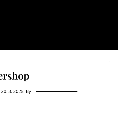
Cb net
stává jenom samých ústrků? Pak zamiřte k nám na náš web a 
ershop
n
20. 3. 2025
By