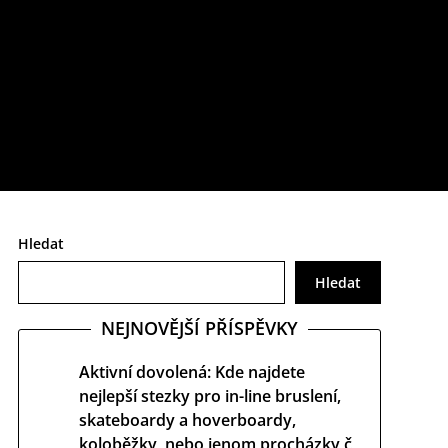
určitě si o něm uděláte poněkud jiný obrázek.
Hledat
Hledat
NEJNOVĚJŠÍ PŘÍSPĚVKY
Aktivní dovolená: Kde najdete
nejlepší stezky pro in-line bruslení,
skateboardy a hoverboardy,
koloběžky, nebo jenom procházky č