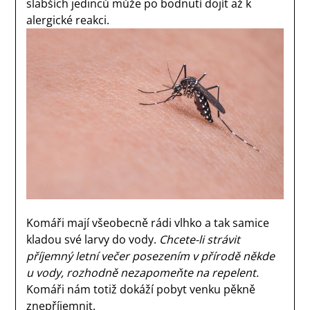
slabších jedinců může po bodnutí dojít až k
alergické reakci.
Komáři mají všeobecně rádi vlhko a tak samice
kladou své larvy do vody.
Chcete-li strávit
příjemný letní večer posezením v přírodě někde
u vody, rozhodně nezapomeňte na repelent.
Komáři nám totiž dokáží pobyt venku pěkně
znepříjemnit.