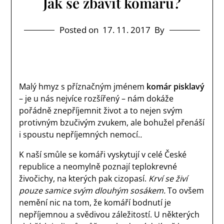
Jak se zbavit komárů?
Posted on
17. 11. 2017
By
Malý hmyz s příznačným jménem
komár pisklavý
– je u nás nejvíce rozšířený – nám dokáže
pořádně znepříjemnit život a to nejen svým
protivným bzučivým zvukem, ale bohužel přenáší
i spoustu nepříjemných nemocí.
.
K naší smůle se
komáři
vyskytují v celé České
republice a neomylně poznají teplokrevné
živočichy, na kterých pak cizopasí.
Krví se živí
pouze samice svým dlouhým sosákem.
To ovšem
nemění nic na tom, že komáří bodnutí je
nepříjemnou a svědivou záležitostí. U některých