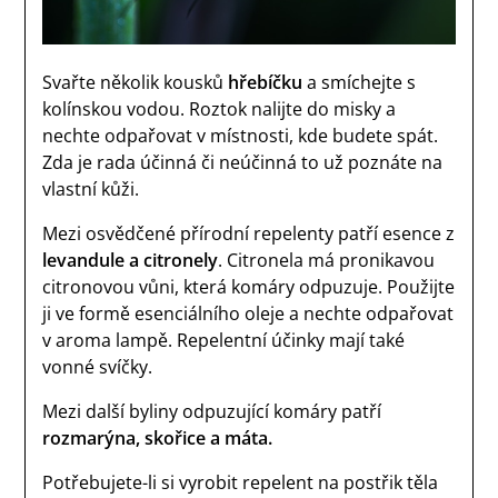
Svařte několik kousků
hřebíčku
a smíchejte s
kolínskou vodou. Roztok nalijte do misky a
nechte odpařovat v místnosti, kde budete spát.
Zda je rada účinná či neúčinná to už poznáte na
vlastní kůži.
Mezi osvědčené přírodní repelenty patří esence z
levandule a citronely
. Citronela má pronikavou
citronovou vůni, která komáry odpuzuje. Použijte
ji ve formě esenciálního oleje a nechte odpařovat
v aroma lampě. Repelentní účinky mají také
vonné svíčky.
Mezi další byliny odpuzující komáry patří
rozmarýna, skořice a máta.
Potřebujete-li si vyrobit repelent na postřik těla