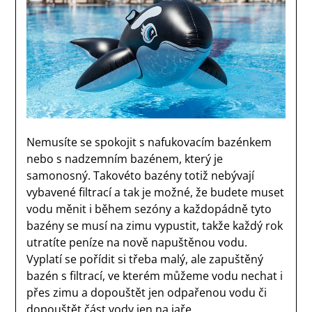
Nemusíte se spokojit s nafukovacím bazénkem
nebo s nadzemním bazénem, který je
samonosný. Takovéto bazény totiž nebývají
vybavené filtrací a tak je možné, že budete muset
vodu měnit i během sezóny a každopádně tyto
bazény se musí na zimu vypustit, takže každý rok
utratíte peníze na nově napuštěnou vodu.
Vyplatí se pořídit si třeba malý, ale zapuštěný
bazén s filtrací, ve kterém můžeme vodu nechat i
přes zimu a dopouštět jen odpařenou vodu či
dopouštět část vody jen na jaře.