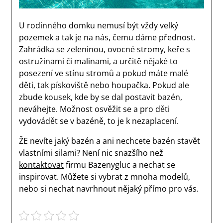
U rodinného domku nemusí být vždy velký
pozemek a tak je na nás, čemu dáme přednost.
Zahrádka se zeleninou, ovocné stromy, keře s
ostružinami či malinami, a určitě nějaké to
posezení ve stínu stromů a pokud máte malé
děti, tak pískoviště nebo houpačka. Pokud ale
zbude kousek, kde by se dal postavit bazén,
neváhejte. Možnost osvěžit se a pro děti
vydovádět se v bazéně, to je k nezaplacení.
ŽE nevíte jaký bazén a ani nechcete bazén stavět
vlastními silami? Není nic snazšího než
kontaktovat
firmu Bazenygluc a nechat se
inspirovat. Můžete si vybrat z mnoha modelů,
nebo si nechat navrhnout nějaký přímo pro vás.