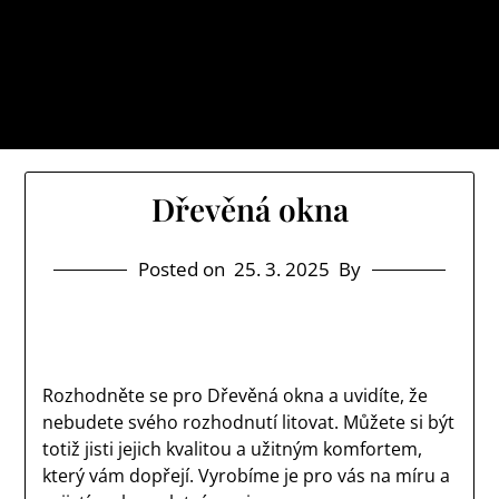
Skip
Cb net
to
Myslíte si, že je svět místem, kde se vám dostává
content
jenom samých ústrků? Pak zamiřte k nám na náš web
a určitě si o něm uděláte poněkud jiný obrázek.
Dřevěná okna
Posted on
25. 3. 2025
By
Rozhodněte se pro
Dřevěná okna
a uvidíte, že
nebudete svého rozhodnutí litovat. Můžete si být
totiž jisti jejich kvalitou a užitným komfortem,
který vám dopřejí. Vyrobíme je pro vás na míru a