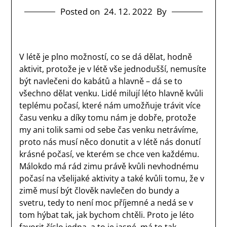
Posted on
24. 12. 2022
By
V létě je plno možností, co se dá dělat, hodně
aktivit, protože je v létě vše jednodušší, nemusíte
být navlečeni do kabátů a hlavně – dá se to
všechno dělat venku. Lidé milují léto hlavně kvůli
teplému počasí, které nám umožňuje trávit více
času venku a díky tomu nám je dobře, protože
my ani tolik sami od sebe čas venku netrávíme,
proto nás musí něco donutit a v létě nás donutí
krásné počasí, ve kterém se chce ven každému.
Málokdo má rád zimu právě kvůli nevhodnému
počasí na všelijaké aktivity a také kvůli tomu, že v
zimě musí být člověk navlečen do bundy a
svetru, tedy to není moc příjemné a nedá se v
tom hýbat tak, jak bychom chtěli. Proto je léto
favorit číslo jedna, a to je jasné, má to tak